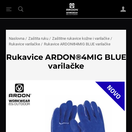
Naslovna
/
Zaštita ruku
/
Zaštitne rukavice kožne i varilačke
/
Rukavice varilačke
/
Rukavice ARDON®4MIG BLUE varilačke
Rukavice ARDON®4MIG BLUE
varilačke