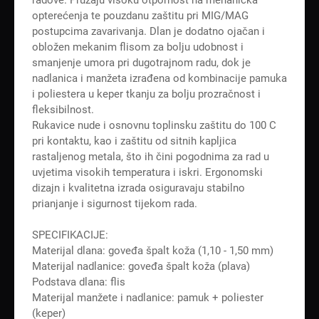
opterećenja te pouzdanu zaštitu pri MIG/MAG
postupcima zavarivanja. Dlan je dodatno ojačan i
obložen mekanim flisom za bolju udobnost i
smanjenje umora pri dugotrajnom radu, dok je
nadlanica i manžeta izrađena od kombinacije pamuka
i poliestera u keper tkanju za bolju prozračnost i
fleksibilnost.
Rukavice nude i osnovnu toplinsku zaštitu do 100 C
pri kontaktu, kao i zaštitu od sitnih kapljica
rastaljenog metala, što ih čini pogodnima za rad u
uvjetima visokih temperatura i iskri. Ergonomski
dizajn i kvalitetna izrada osiguravaju stabilno
prianjanje i sigurnost tijekom rada.
SPECIFIKACIJE:
Materijal dlana: goveđa špalt koža (1,10 - 1,50 mm)
Materijal nadlanice: goveđa špalt koža (plava)
Podstava dlana: flis
Materijal manžete i nadlanice: pamuk + poliester
(keper)