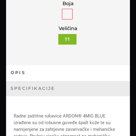
Boja
Veličina
11
OPIS
SPECIFIKACIJE
Radne zaštitne rukavice ARDON® 4MIG BLUE
izrađene su od robusne goveđe špalt kože te su
namijenjene za zahtjevne zavarivačke i mehaničke
radove. Pružaju visoku otpornost na mehanička