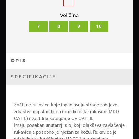
Veličina
7
8
9
10
OPIS
SPECIFIKACIJE
Zaštitne rukavice koje ispunjavaju stroge zahtjeve
zdrastvenog standarda ( medicinske rukavice MDD
CAT I.) i zaštitne kategorije CE CAT III.
Imaju poseban unutarnji sloj koji olakšava navlačenje
rukavica,a posebno je nježan za kožu. Rukavica je
prikladna za korištenje u HACCP okruženjima.