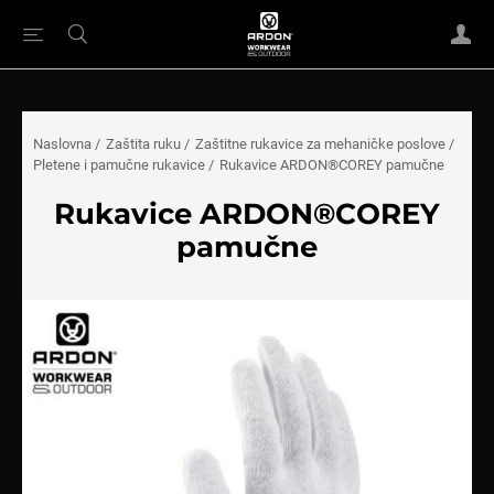
Naslovna
/
Zaštita ruku
/
Zaštitne rukavice za mehaničke poslove
/
Pletene i pamučne rukavice
/
Rukavice ARDON®COREY pamučne
Rukavice ARDON®COREY
pamučne