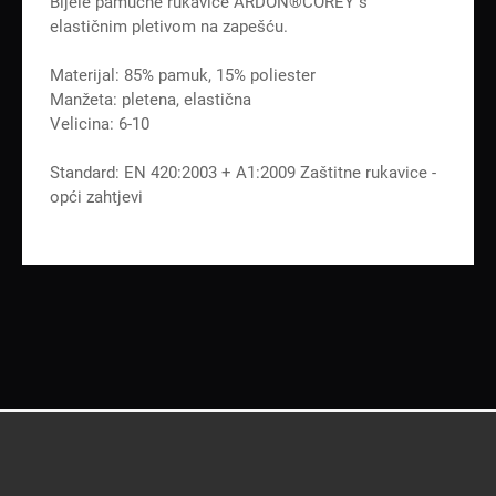
Bijele pamučne rukavice ARDON®COREY s
elastičnim pletivom na zapešću.
Materijal: 85% pamuk, 15% poliester
Manžeta: pletena, elastična
Velicina: 6-10
Standard: EN 420:2003 + A1:2009 Zaštitne rukavice -
opći zahtjevi