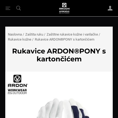
Naslovna
/
Zaštita ruku
/
Zaštitne rukavice kožne i varilačke
/
Rukavice kožne
/
Rukavice ARDON®PONY s kartončićem
Rukavice ARDON®PONY s
kartončićem