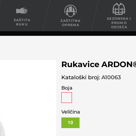
SEZONSKA I
ZAŠTITA
ZAŠTITNA
PROMO
RUKU
OPREMA
ODJEĆA
Rukavice ARDO
Kataloški broj:
A10063
Boja
Veličina
10