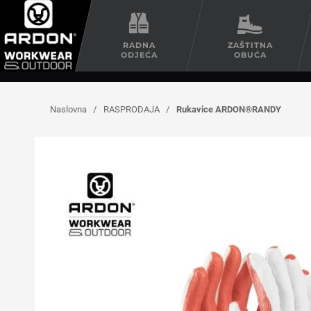
RADNA
ZAŠTITNA
ODJEĆA
OBUĆA
Naslovna
/
RASPRODAJA
/
Rukavice ARDON®RANDY