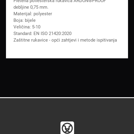
Pletena poliesterska rukavica ARDON®PROOF
debljine 0,75 mm.
Materijal: polyester
Boja: bijele
Veličina: 5-10
Standard: EN ISO 21420:2020
Zaštitne rukavice - opći zahtjevi i metode ispitivanja