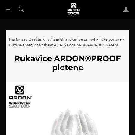
Naslovna
/
Zaštita ruku
/
Zaštitne rukavice za mehaničke poslove
/
Pletene i pamučne rukavice
/
Rukavice ARDON®PROOF pletene
Rukavice ARDON®PROOF
pletene