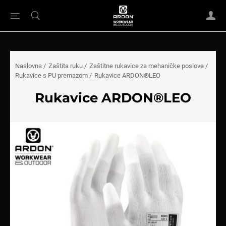
Naslovna
/
Zaštita ruku
/
Zaštitne rukavice za mehaničke poslove
/
Rukavice s PU premazom
/
Rukavice ARDON®LEO
Rukavice ARDON®LEO