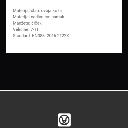
Materijal dlan: ovčja koža
Materijal nadlanica: pamuk
Manžeta: čičak
Veličine: 7-11
Standard: EN388: 2016 2122X