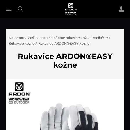
Naslovna
/
Zaštita ruku
/
Zaštitne rukavice kožne i varilačke
/
Rukavice kožne
/
Rukavice ARDON®EASY kožne
Rukavice ARDON®EASY
kožne