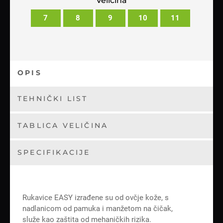
Veličina
7
8
9
10
11
OPIS
TEHNIČKI LIST
TABLICA VELIČINA
SPECIFIKACIJE
Rukavice EASY izrađene su od ovčje kože, s
nadlanicom od pamuka i manžetom na čičak,
služe kao zaštita od mehaničkih rizika.