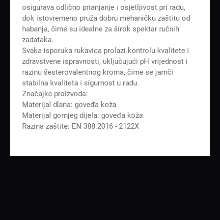
osigurava odlično prianjanje i osjetljivost pri radu,
dok istovremeno pruža dobru mehaničku zaštitu od
habanja, čime su idealne za širok spektar ručnih
zadataka.
Svaka isporuka rukavica prolazi kontrolu kvalitete i
zdravstvene ispravnosti, uključujući pH vrijednost i
razinu šesterovalentnog kroma, čime se jamči
stabilna kvaliteta i sigurnost u radu.
Značajke proizvoda:
Materijal dlana: goveđa koža
Materijal gornjeg dijela: goveđa koža
Razina zaštite: EN 388:2016 - 2122X