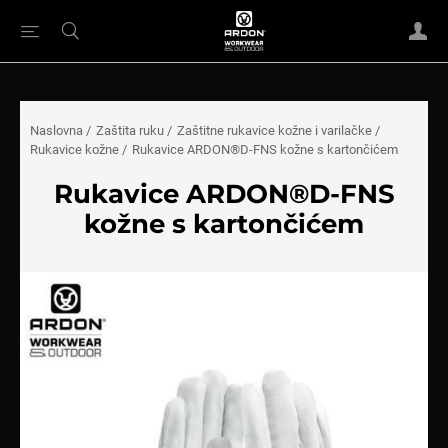
Naslovna
/
Zaštita ruku
/
Zaštitne rukavice kožne i varilačke
/
Rukavice kožne
/
Rukavice ARDON®D-FNS kožne s kartončićem
Rukavice ARDON®D-FNS
kožne s kartončićem