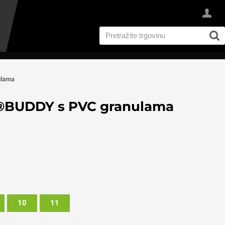
ulama
®BUDDY s PVC granulama
10
11