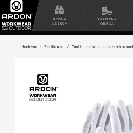
RADNA
ZAŠTITNA
ODJEĆA
OBUĆA
Naslovna
/
Zaštita ruku
/
Zaštitne rukavice za mehaničke pos