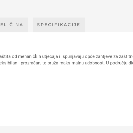
ELIČINA
SPECIFIKACIJE
a od mehaničkih utjecaja i ispunjavaju opće zahtjeve za zaštitne 
leksibilan i prozračan, te pruža maksimalnu udobnost. U području dl