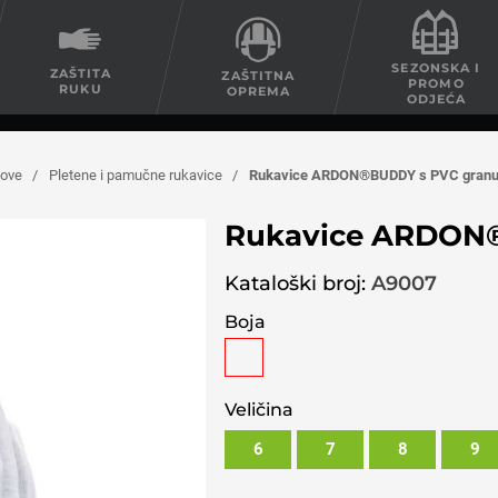
SEZONSKA I
ZAŠTITA
ZAŠTITNA
PROMO
RUKU
OPREMA
ODJEĆA
love
/
Pletene i pamučne rukavice
/
Rukavice ARDON®BUDDY s PVC gran
Rukavice ARDON
Kataloški broj:
A9007
Boja
Veličina
6
7
8
9