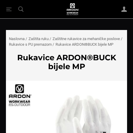
Naslovna
/
Zaštita ruku
/
Zaštitne rukavice za mehaničke poslove
/
Rukavice s PU premazom
/
Rukavice ARDON®BUCK bijele MP
Rukavice ARDON®BUCK
bijele MP