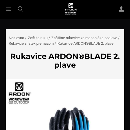
Naslovna
/
Zaštita ruku
/
Zaštitne rukavice za mehaničke poslove
/
Rukavice s latex premazom
/
Rukavice ARDON®BLADE 2. plave
Rukavice ARDON®BLADE 2.
plave