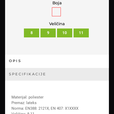
Boja
Veličina
8
9
10
11
OPIS
SPECIFIKACIJE
Materijal: poliester
Premaz: lateks
Norma: EN388: 2121X, EN 407: X1XXXX
Veličine: 8-11