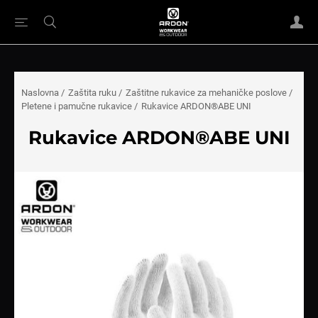
Naslovna
/
Zaštita ruku
/
Zaštitne rukavice za mehaničke poslove
/
Pletene i pamučne rukavice
/
Rukavice ARDON®ABE UNI
Rukavice ARDON®ABE UNI