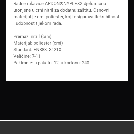
Radne rukavice ARDON®NYPLEXX djelomično
uronjene u crni nitril za dodatnu zaštitu. Osnovni
materijal je crni poliester, koji osigurava fleksibilnost
i udobnost tijekom rada.
Premaz: nitril (crni)
Materijal: poliester (crni)
Standard: EN388: 3121X
Veličine: 7-11
Pakiranje: u paketu: 12, u kartonu: 240