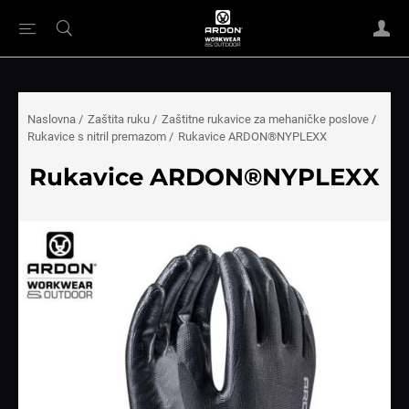
Naslovna
/
Zaštita ruku
/
Zaštitne rukavice za mehaničke poslove
/
Rukavice s nitril premazom
/
Rukavice ARDON®NYPLEXX
Rukavice ARDON®NYPLEXX