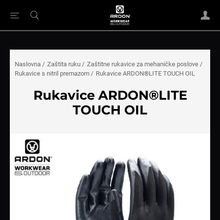
Naslovna
/
Zaštita ruku
/
Zaštitne rukavice za mehaničke poslove
/
Rukavice s nitril premazom
/
Rukavice ARDON®LITE TOUCH OIL
Rukavice ARDON®LITE
TOUCH OIL