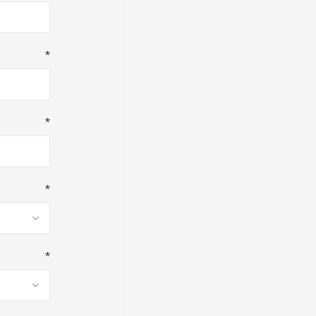
*
*
*
*