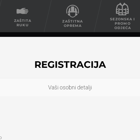
SEZONSKA I
ZAŠTITA
ZAŠTITNA
PROMO
RUKU
OPREMA
ODJEĆA
REGISTRACIJA
Vaši osobni detalji
o