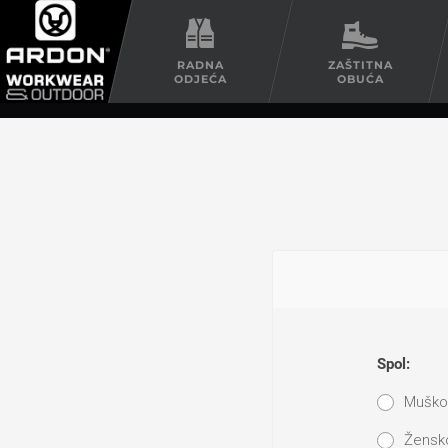
RADNA
ZAŠTITNA
ODJEĆA
OBUĆA
Spol:
Muško
Žensk