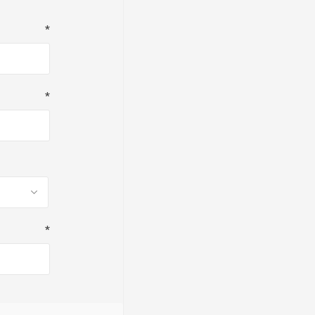
*
*
*