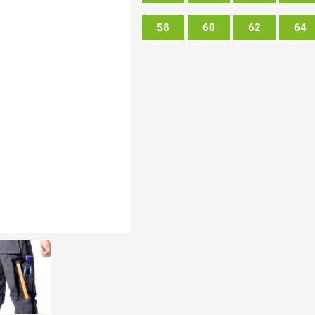
58
60
62
64