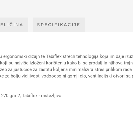
ELIČINA
SPECIFIKACIJE
gonomski dizajn te Tabiflex strech tehnologija koja im daje izuze
oji su najviše izloženi korištenju kako bi se produljila njihova tr
i džep za jastučiće za zaštitu koljena minimalizira stres prilikom rad
za bolju vidljivost, vodoodbojni gornji dio, ventilacijski otvori s
270 g/m2, Tabiflex - rastezljivo