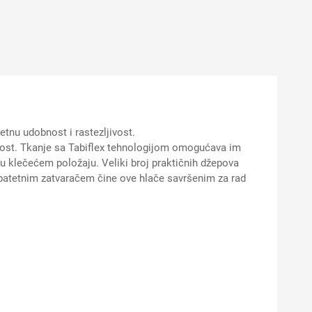
tnu udobnost i rastezljivost.
ajnost. Tkanje sa Tabiflex tehnologijom omogućava im
a u klečećem položaju. Veliki broj praktičnih džepova
a patetnim zatvaračem čine ove hlače savršenim za rad