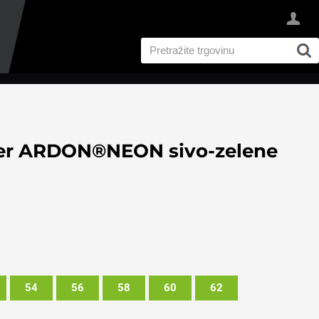
mer ARDON®NEON sivo-zelene
54
56
58
60
62