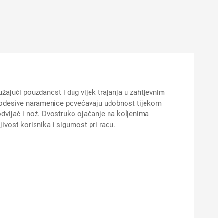
žajući pouzdanost i dug vijek trajanja u zahtjevnim
 podesive naramenice povećavaju udobnost tijekom
odvijač i nož. Dvostruko ojačanje na koljenima
jivost korisnika i sigurnost pri radu.