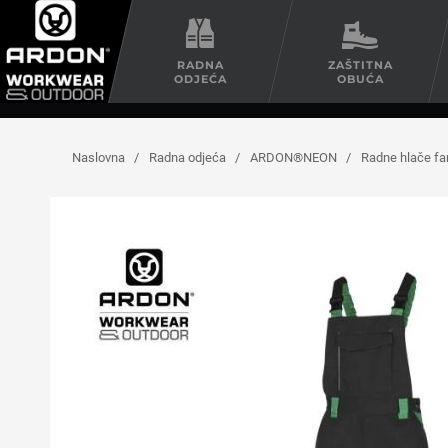
RADNA
ZAŠTITNA
ODJEĆA
OBUĆA
Naslovna
/
Radna odjeća
/
ARDON®NEON
/
Radne hlače 