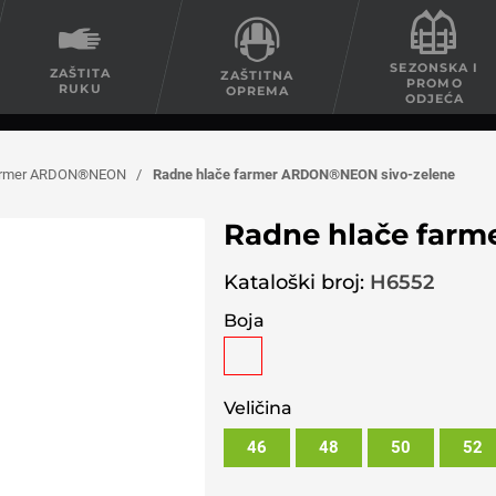
SEZONSKA I
ZAŠTITA
ZAŠTITNA
PROMO
RUKU
OPREMA
ODJEĆA
farmer ARDON®NEON
/
Radne hlače farmer ARDON®NEON sivo-zelene
Radne hlače far
Kataloški broj:
H6552
Boja
Veličina
46
48
50
52