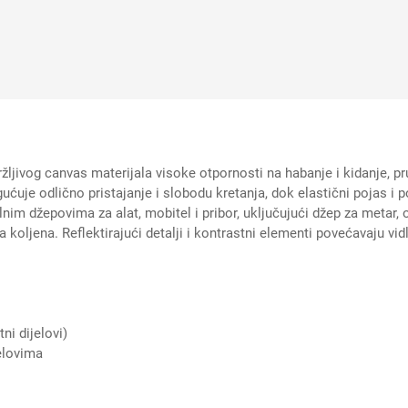
ivog canvas materijala visoke otpornosti na habanje i kidanje, pru
je odlično pristajanje i slobodu kretanja, dok elastični pojas i
im džepovima za alat, mobitel i pribor, uključujući džep za metar, 
 koljena. Reflektirajući detalji i kontrastni elementi povećavaju vidl
ni dijelovi)
elovima