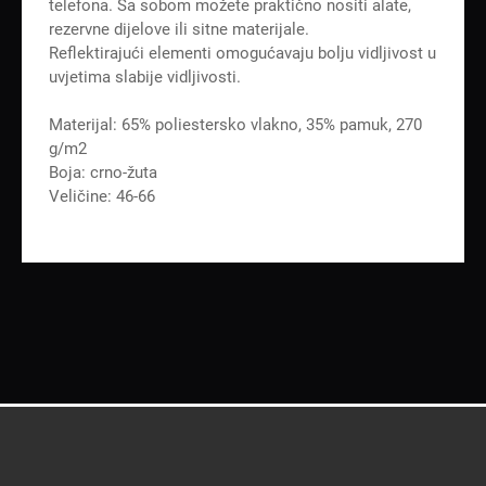
telefona. Sa sobom možete praktično nositi alate,
rezervne dijelove ili sitne materijale.
Reflektirajući elementi omogućavaju bolju vidljivost u
uvjetima slabije vidljivosti.
Materijal: 65% poliestersko vlakno, 35% pamuk, 270
g/m2
Boja: crno-žuta
Veličine: 46-66