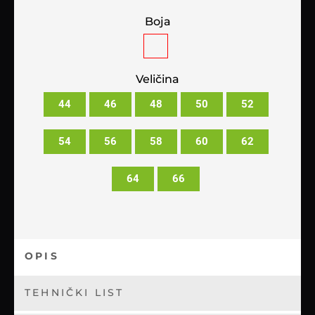
Boja
Veličina
44
46
48
50
52
54
56
58
60
62
64
66
OPIS
TEHNIČKI LIST