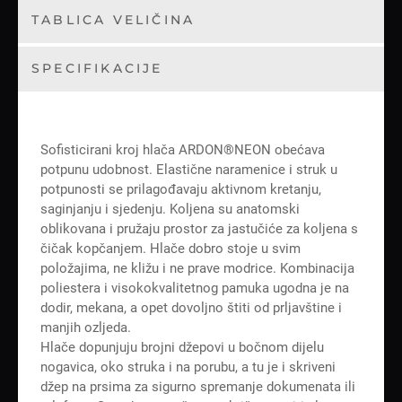
TABLICA VELIČINA
SPECIFIKACIJE
Sofisticirani kroj hlača ARDON®NEON obećava
potpunu udobnost. Elastične naramenice i struk u
potpunosti se prilagođavaju aktivnom kretanju,
saginjanju i sjedenju. Koljena su anatomski
oblikovana i pružaju prostor za jastučiće za koljena s
čičak kopčanjem. Hlače dobro stoje u svim
položajima, ne kližu i ne prave modrice. Kombinacija
poliestera i visokokvalitetnog pamuka ugodna je na
dodir, mekana, a opet dovoljno štiti od prljavštine i
manjih ozljeda.
Hlače dopunjuju brojni džepovi u bočnom dijelu
nogavica, oko struka i na porubu, a tu je i skriveni
džep na prsima za sigurno spremanje dokumenata ili