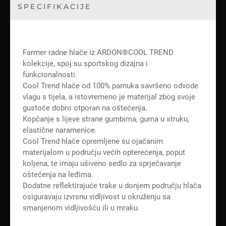
SPECIFIKACIJE
Farmer radne hlače iz ARDON®COOL TREND
kolekcije, spoj su sportskog dizajna i
funkcionalnosti.
Cool Trend hlače od 100% pamuka savršeno odvode
vlagu s tijela, a istovremeno je materijal zbog svoje
gustoće dobro otporan na oštećenja.
Kopčanje s lijeve strane gumbima, guma u struku,
elastične naramenice.
Cool Trend hlače opremljene su ojačanim
materijalom u području većih opterećenja, poput
koljena, te imaju ušiveno sedlo za sprječavanje
oštećenja na leđima.
Dodatne reflektirajuće trake u donjem području hlača
osiguravaju izvrsnu vidljivost u okruženju sa
smanjenom vidljivošću ili u mraku.