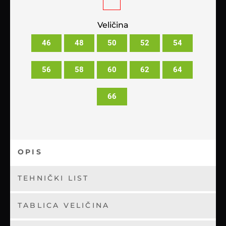
Veličina
46
48
50
52
54
56
58
60
62
64
66
OPIS
TEHNIČKI LIST
TABLICA VELIČINA