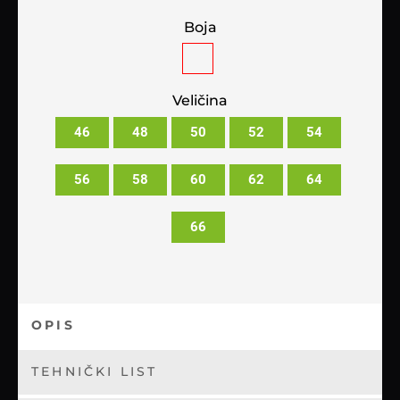
Boja
Veličina
46
48
50
52
54
56
58
60
62
64
66
OPIS
TEHNIČKI LIST