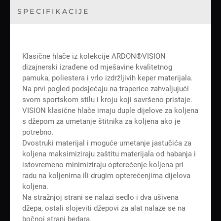
SPECIFIKACIJE
Klasične hlače iz kolekcije ARDON®VISION
dizajnerski izrađene od mješavine kvalitetnog
pamuka, poliestera i vrlo izdržljivih keper materijala.
Na prvi pogled podsjećaju na traperice zahvaljujući
svom sportskom stilu i kroju koji savršeno pristaje.
VISION klasične hlače imaju duple dijelove za koljena
s džepom za umetanje štitnika za koljena ako je
potrebno.
Dvostruki materijal i moguće umetanje jastučića za
koljena maksimiziraju zaštitu materijala od habanja i
istovremeno minimiziraju opterećenje koljena pri
radu na koljenima ili drugim opterećenjima dijelova
koljena.
Na stražnjoj strani se nalazi sedlo i dva ušivena
džepa, ostali slojeviti džepovi za alat nalaze se na
bočnoj strani bedara.