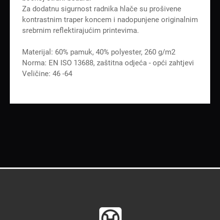
Za dodatnu sigurnost radnika hlače su prošivene
kontrastnim traper koncem i nadopunjene originalnim
srebrnim reflektirajućim printevima.
Materijal: 60% pamuk, 40% polyester, 260 g/m2
Norma: EN ISO 13688, zaštitna odjeća - opći zahtjevi
Veličine: 46 -64