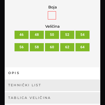
Boja
Veličina
46
48
50
52
54
56
58
60
62
64
OPIS
TEHNIČKI LIST
TABLICA VELIČINA