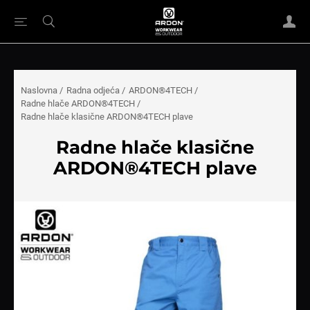
Naslovna
/
Radna odjeća
/
ARDON®4TECH
/
Radne hlače ARDON®4TECH
/
Radne hlače klasične ARDON®4TECH plave
Radne hlače klasične
ARDON®4TECH plave