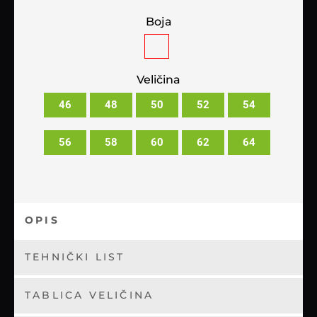
Boja
Veličina
46
48
50
52
54
56
58
60
62
64
OPIS
TEHNIČKI LIST
TABLICA VELIČINA