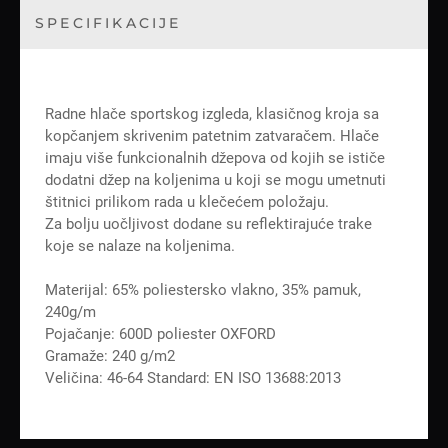
SPECIFIKACIJE
Radne hlače sportskog izgleda, klasičnog kroja sa
kopčanjem skrivenim patetnim zatvaračem. Hlače
imaju više funkcionalnih džepova od kojih se ističe
dodatni džep na koljenima u koji se mogu umetnuti
štitnici prilikom rada u klečećem položaju.
Za bolju uočljivost dodane su reflektirajuće trake
koje se nalaze na koljenima.
Materijal: 65% poliestersko vlakno, 35% pamuk,
240g/m
Pojačanje: 600D poliester OXFORD
Gramaže: 240 g/m2
Veličina: 46-64 Standard: EN ISO 13688:2013