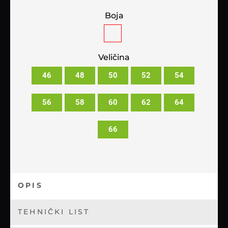
Boja
Veličina
46
48
50
52
54
56
58
60
62
64
66
OPIS
TEHNIČKI LIST