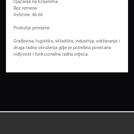
Ojačanja na koljenima
Bez remena
Veličine: 46 66
Područje primjene
Građevina, logistika, skladišta, industrija, održavanje i
druga radna okruženja gdje je potrebna povećana
vidljivost i funkcionalna radna odjeća.