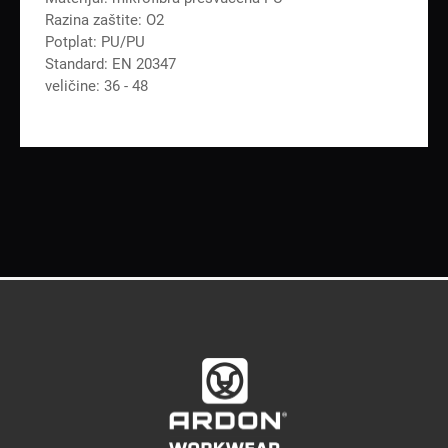
Razina zaštite: O2
Potplat: PU/PU
Standard: EN 20347
veličine: 36 - 48