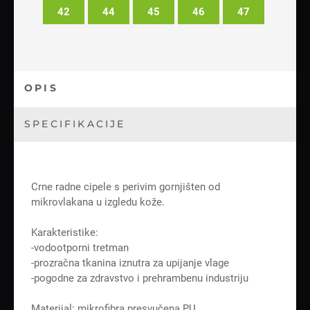
42
44
45
46
47
OPIS
SPECIFIKACIJE
Crne radne cipele s perivim gornjišten od
mikrovlakana u izgledu kože.
Karakteristike:
-vodootporni tretman
-prozračna tkanina iznutra za upijanje vlage
-pogodne za zdravstvo i prehrambenu industriju
Materijal: mikrofibra presvučena PU