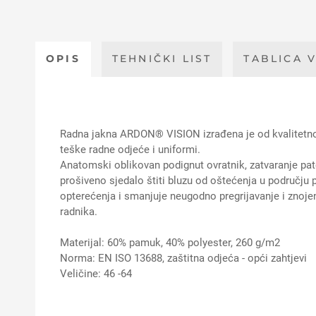
OPIS
TEHNIČKI LIST
TABLICA V
Radna jakna ARDON® VISION izrađena je od kvalitetnog 
teške radne odjeće i uniformi.
Anatomski oblikovan podignut ovratnik, zatvaranje pa
prošiveno sjedalo štiti bluzu od oštećenja u području 
opterećenja i smanjuje neugodno pregrijavanje i znojen
radnika.
Materijal: 60% pamuk, 40% polyester, 260 g/m2
Norma: EN ISO 13688, zaštitna odjeća - opći zahtjevi
Veličine: 46 -64