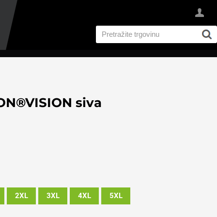
ON®VISION siva
2XL
3XL
4XL
5XL