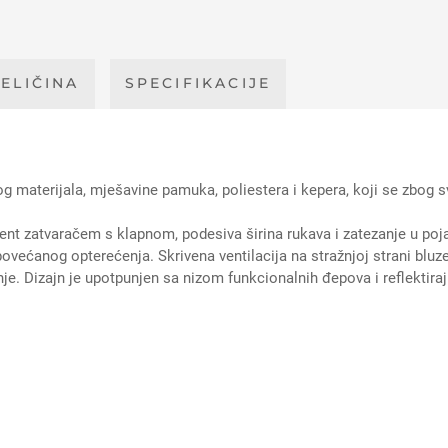
ELIČINA
SPECIFIKACIJE
materijala, mješavine pamuka, poliestera i kepera, koji se zbog svo
tent zatvaračem s klapnom, podesiva širina rukava i zatezanje u po
povećanog opterećenja. Skrivena ventilacija na stražnjoj strani blu
je. Dizajn je upotpunjen sa nizom funkcionalnih đepova i reflektiraj