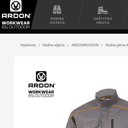
RADNA
ZAŠTITNA
ODJEĆA
OBUĆA
Naslovna
/
Radna odjeća
/
ARDON®VISION
/
Radna jakna