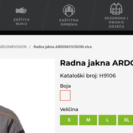
SEZONSKA I
ZAŠTITA
ZAŠTITNA
PROMO
RUKU
OPREMA
ODJEĆA
 ARDON®VISION
/
Radna jakna ARDON®VISION siva
Radna jakna ARD
Kataloški broj:
H9106
Boja
Veličina
S
M
L
XL