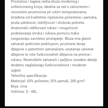
Prozračna i lagana radna bluza modernog i
sofisticiranog kroja, idealna za rad u zatvorenim i
otvorenim prostorima pri višim temperaturama.
Izrađena od kvalitetne mješavine poliestera i pamuka,
pruža udobnost, izdržljivost i slobodu pokreta.
Anatomski oblikovani rukavi i mogućnost
podešavanja struka i rukava pomoću traka
osiguravaju savršeno pristajanje. Bluza ima glavni
zatvarač prekriven preklopom, prostrane donje
džepove s patentnim zatvaračem, unutarnje ušivene
džepove te više funkcionalnih džepova na prsima i
rukavu. Reverzibilni zatvarači i pažljivo izvedeni detalji
dodatno naglašavaju funkcionalnost i moderan
izgled.
Tehničke specifikacije:
Materijal: 65% poliester, 35% pamuk, 200 g/m?
Boja: crna
Veličine: S - 4XL