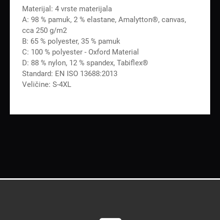
Materijal: 4 vrste materijala
A: 98 % pamuk, 2 % elastane, Amalytton®, canvas,
cca 250 g/m2
B: 65 % polyester, 35 % pamuk
C: 100 % polyester - Oxford Material
D: 88 % nylon, 12 % spandex, Tabiflex®
Standard: EN ISO 13688:2013
Veličine: S-4XL