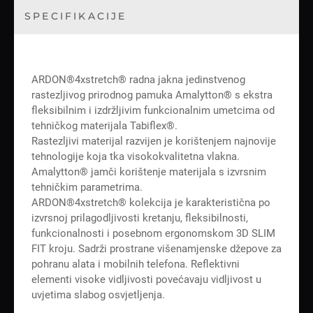
SPECIFIKACIJE
ARDON®4xstretch® radna jakna jedinstvenog
rastezljivog prirodnog pamuka Amalytton® s ekstra
fleksibilnim i izdržljivim funkcionalnim umetcima od
tehničkog materijala Tabiflex®.
Rastezljivi materijal razvijen je korištenjem najnovije
tehnologije koja tka visokokvalitetna vlakna.
Amalytton® jamči korištenje materijala s izvrsnim
tehničkim parametrima.
ARDON®4xstretch® kolekcija je karakteristična po
izvrsnoj prilagodljivosti kretanju, fleksibilnosti,
funkcionalnosti i posebnom ergonomskom 3D SLIM
FIT kroju. Sadrži prostrane višenamjenske džepove za
pohranu alata i mobilnih telefona. Reflektivni
elementi visoke vidljivosti povećavaju vidljivost u
uvjetima slabog osvjetljenja.