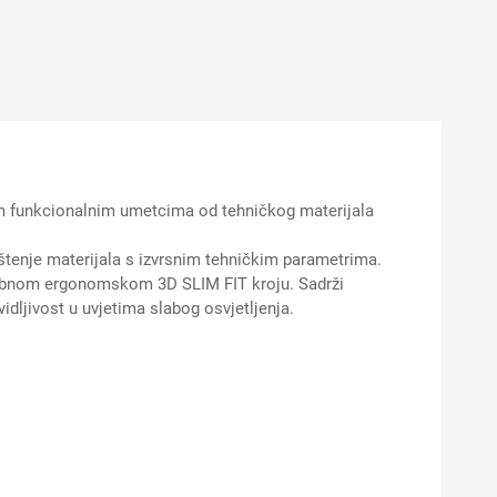
im funkcionalnim umetcima od tehničkog materijala
ištenje materijala s izvrsnim tehničkim parametrima.
posebnom ergonomskom 3D SLIM FIT kroju. Sadrži
idljivost u uvjetima slabog osvjetljenja.