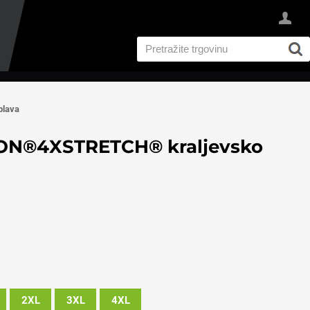
plava
ON®4XSTRETCH® kraljevsko
2XL
3XL
4XL