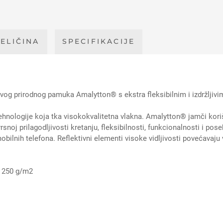
ELIČINA
SPECIFIKACIJE
og prirodnog pamuka Amalytton® s ekstra fleksibilnim i izdržljiv
e tehnologije koja tka visokokvalitetna vlakna. Amalytton® jamči kor
snoj prilagodljivosti kretanju, fleksibilnosti, funkcionalnosti i 
ilnih telefona. Reflektivni elementi visoke vidljivosti povećavaju v
a 250 g/m2