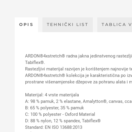
OPIS
TEHNIČKI LIST
TABLICA V
ARDON®4xstretch® radna jakna jedinstvenog rastezljiv
Tabiflex®.
Rastezljivi materijal razvijen je korištenjem najnovij
ARDON®4xstretch® kolekcija je karakteristična po izvr
prostrane višenamjenske džepove za pohranu alata i mob
Materijal: 4 vrste materijala
A: 98 % pamuk, 2 % elastane, Amalytton®, canvas, cc
B: 65 % polyester, 35 % pamuk
C: 100 % polyester - Oxford Material
D: 88 % nylon, 12 % spandex, Tabiflex®
Standard: EN ISO 13688:2013