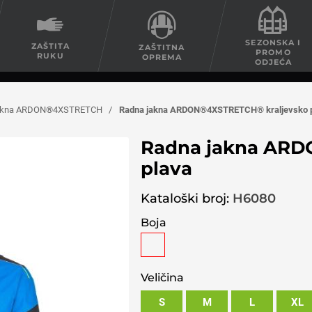
SEZONSKA I
ZAŠTITA
ZAŠTITNA
PROMO
RUKU
OPREMA
ODJEĆA
jakna ARDON®4XSTRETCH
/
Radna jakna ARDON®4XSTRETCH® kraljevsko 
Radna jakna ARD
plava
Kataloški broj:
H6080
Boja
Veličina
S
M
L
XL