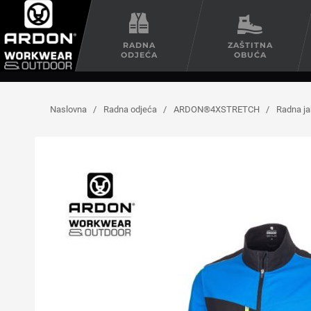
RADNA
ZAŠTITNA
ODJEĆA
OBUĆA
Naslovna
/
Radna odjeća
/
ARDON®4XSTRETCH
/
Radna 