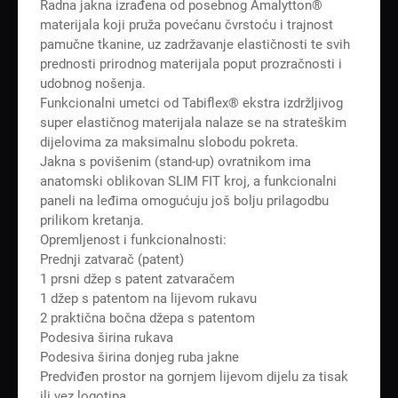
Radna jakna izrađena od posebnog Amalytton®
materijala koji pruža povećanu čvrstoću i trajnost
pamučne tkanine, uz zadržavanje elastičnosti te svih
prednosti prirodnog materijala poput prozračnosti i
udobnog nošenja.
Funkcionalni umetci od Tabiflex® ekstra izdržljivog
super elastičnog materijala nalaze se na strateškim
dijelovima za maksimalnu slobodu pokreta.
Jakna s povišenim (stand-up) ovratnikom ima
anatomski oblikovan SLIM FIT kroj, a funkcionalni
paneli na leđima omogućuju još bolju prilagodbu
prilikom kretanja.
Opremljenost i funkcionalnosti:
Prednji zatvarač (patent)
1 prsni džep s patent zatvaračem
1 džep s patentom na lijevom rukavu
2 praktična bočna džepa s patentom
Podesiva širina rukava
Podesiva širina donjeg ruba jakne
Predviđen prostor na gornjem lijevom dijelu za tisak
ili vez logotipa