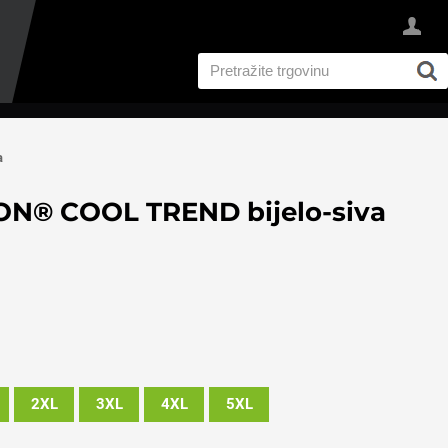
a
ON® COOL TREND bijelo-siva
2XL
3XL
4XL
5XL