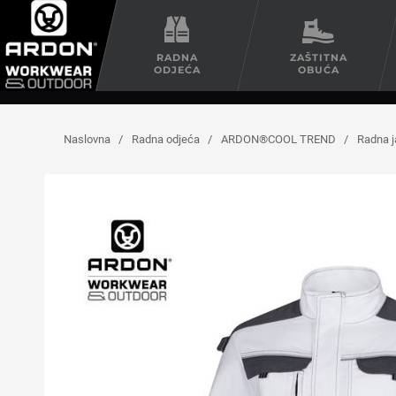
RADNA
ZAŠTITNA
ODJEĆA
OBUĆA
Naslovna
/
Radna odjeća
/
ARDON®COOL TREND
/
Radna 