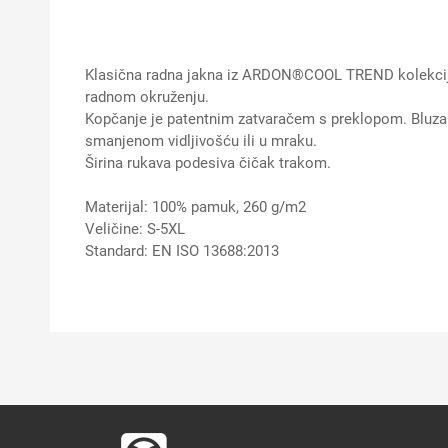
Klasična radna jakna iz ARDON®COOL TREND kolekcije,
radnom okruženju.
Kopčanje je patentnim zatvaračem s preklopom. Bluza j
smanjenom vidljivošću ili u mraku.
Širina rukava podesiva čičak trakom.
Materijal: 100% pamuk, 260 g/m2
Veličine: S-5XL
Standard: EN ISO 13688:2013