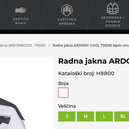
SEZONSKA I
ZAŠTITA
ZAŠTITNA
PROMO
RUKU
OPREMA
ODJEĆA
jakna ARDON®COOL TREND
/
Radna jakna ARDON® COOL TREND bijelo-siv
Radna jakna ARD
Kataloški broj:
H8800
Boja
Veličina
S
M
L
XL