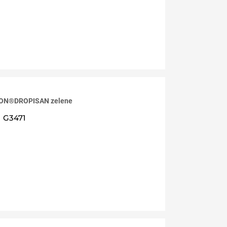
DON®DROPISAN zelene
G3471