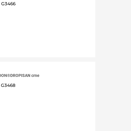
G3466
RDON®DROPISAN crne
G3468