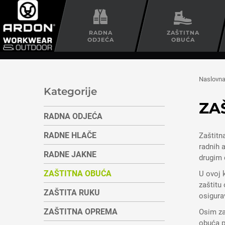
RADNA
ZAŠTITNA
ODJEĆA
OBUĆA
Naslovn
Kategorije
ZA
RADNA ODJEĆA
RADNE HLAČE
Zaštitn
radnih a
RADNE JAKNE
drugim 
ZAŠTITNA OBUĆA
U ovoj 
zaštitu 
ZAŠTITA RUKU
osigurav
ZAŠTITNA OPREMA
Osim za
obuća p