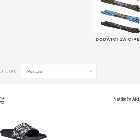
DODATCI ZA CIPE
AJTE KAO
Natikače AR