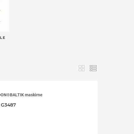
LE
DON®BALTIK maskirne
G3487