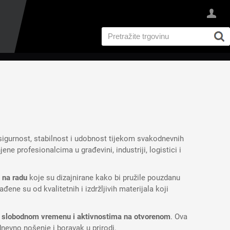
I
sigurnost, stabilnost i udobnost tijekom svakodnevnih
ne profesionalcima u građevini, industriji, logistici i
t na radu
koje su dizajnirane kako bi pružile pouzdanu
đene su od kvalitetnih i izdržljivih materijala koji
 slobodnom vremenu i aktivnostima na otvorenom
. Ova
nevno nošenje i boravak u prirodi.