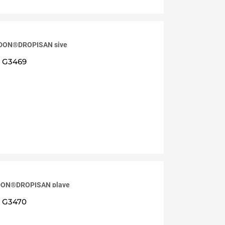
RDON®DROPISAN sive
G3469
DON®DROPISAN plave
G3470