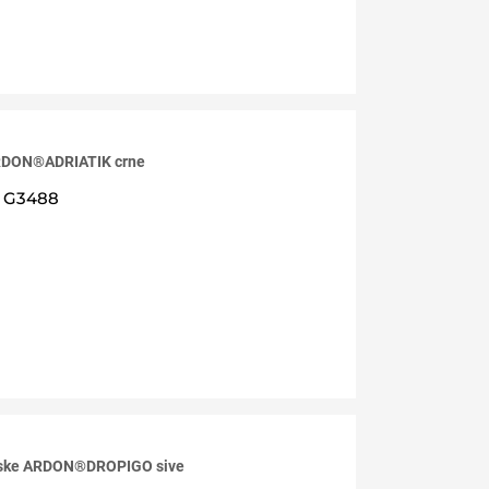
RDON®ADRIATIK crne
G3488
niske ARDON®DROPIGO sive