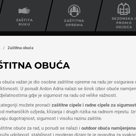
SEZONSKA 
ZAŠTITA
ZAŠTITNA
PROMO
RUKU
OPREMA
ODJEĆA
a
/
Zaštitna obuća
ŠTITNA OBUĆA
a obuća važan je dio osobne zaštitne opreme na radu jer osigurava 
ktivnosti. U ponudi Ardon Adria nalazi se širok izbor obuće namijenje
djelatnostima gdje je sigurnost na radu od velike važnosti.
kategoriji možete pronaći
zaštitne cipele i radne cipele za sigurnos
od mehaničkih ozljeda, klizanja i drugih rizika na radnom mjestu. Izra
aju dugotrajnost, sigurnost i visoku razinu zaštite.
štitne obuće za rad, u ponudi se nalazi i
outdoor obuća
namijenjena
ruža udobnost, stabilnost i moderan dizajn te je pogodna za svakod