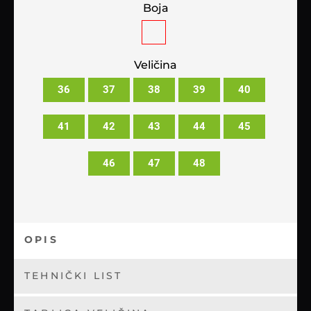
Boja
Veličina
36
37
38
39
40
41
42
43
44
45
46
47
48
OPIS
TEHNIČKI LIST