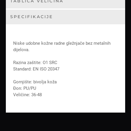
TABLICA VELIČINA
SPECIFIKACIJE
Niske udobne kožne radne gležnjače bez metalnih
dijelova.
Razina zaštite: O1 SRC
Standard: EN ISO 20347
Gornjište: bivolja koža
Đon: PU/PU
Veličine: 36-48