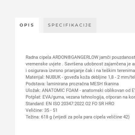
OPIS
SPECIFIKACIJE
Radna cipela ARDON®GANGERLOW jamči pouzdanost i udo
vremenske uvjete . Savršena udobnost zajamčena je 
i osigurava izvrsno prianjanje čak i na teškim terenim
Materijal: NUBUK - goveđa koža debljine 1,8 - 2 mm/te
Podstava: laminirana prozračna MESH tkanina
Uložak: ANATOMIC FOAM - anatomski oblikovan od E
Potplat: EVA/guma, vezana tehnologija, otporan na ko
Standard: EN ISO 20347:2022 O2 FO SR HRO
Veličine: 35 - 51
Težina: 618 g (vrijedi za pola para cipela veličine 42)