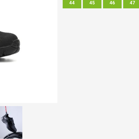
44
45
46
47