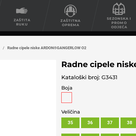
SEZONSKA I
ZAŠTITA
ZAŠTITNA
PROMO
RUKU
OPREMA
ODJEĆA
/
Radne cipele niske ARDON®GANGERLOW O2
Radne cipele n
Kataloški broj:
G3431
Boja
Veličina
35
36
37
38