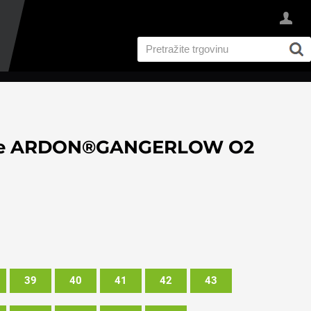
iske ARDON®GANGERLOW O2
39
40
41
42
43