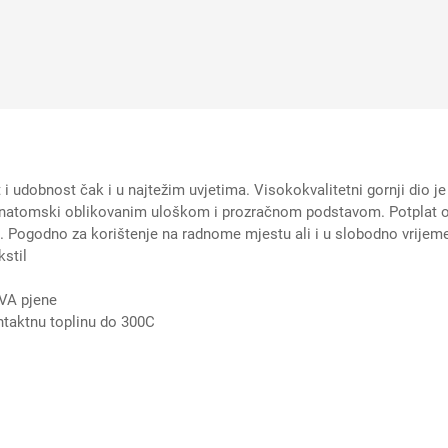
bnost čak i u najtežim uvjetima. Visokokvalitetni gornji dio je 
anatomski oblikovanim uloškom i prozračnom podstavom. Potplat o
a. Pogodno za korištenje na radnome mjestu ali i u slobodno vrijem
kstil
VA pjene
ntaktnu toplinu do 300C