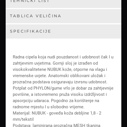
TEHNIČKI LIST
TABLICA VELIČINA
SPECIFIKACIJE
Radna cipela koja nudi pouzdanost i udobnost čak I u
zahtjevnim uvjetima. Gornji sloj je izrađen od
visokokvalitetene NUBUK kože, otporne na vlagu i
vremenske uvjete. Anatomski oblikovani uložak i
prozračna podstava osiguravaju izvrsnu udobnost.
Potplat od PHYLON/gume vrlo je dobar za zahtjevnije
površine, a istovremeno pruža visoku izdržljivost i
apsorpciju udaraca. Pogodno za korištenje na
radnome mjestu I u slobodno vrijeme.
Materijal: NUBUK - goveđa koža debljine 1,8 - 2
mm/tekstil
Podstava: laminirana prozračna MESH tkanina