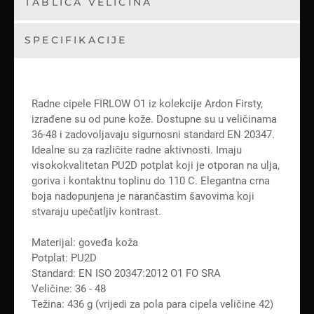
TABLICA VELIČINA
SPECIFIKACIJE
Radne cipele FIRLOW O1 iz kolekcije Ardon Firsty,
izrađene su od pune kože. Dostupne su u veličinama
36-48 i zadovoljavaju sigurnosni standard EN 20347.
Idealne su za različite radne aktivnosti. Imaju
visokokvalitetan PU2D potplat koji je otporan na ulja,
goriva i kontaktnu toplinu do 110 C. Elegantna crna
boja nadopunjena je narančastim šavovima koji
stvaraju upečatljiv kontrast.
Materijal: goveđa koža
Potplat: PU2D
Standard: EN ISO 20347:2012 O1 FO SRA
Veličine: 36 - 48
Težina: 436 g (vrijedi za pola para cipela veličine 42)