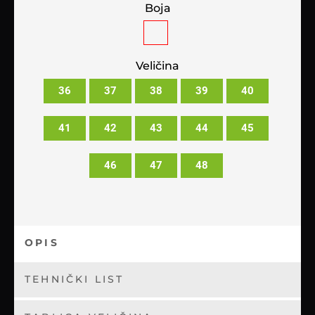
Boja
Veličina
36
37
38
39
40
41
42
43
44
45
46
47
48
OPIS
TEHNIČKI LIST