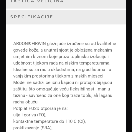
TABLICA VELIČINA
SPECIFIKACIJE
ARDON®FIRWIN gležnjače izrađene su od kvalitetne
goveđe kože, a unutrašnjost je obložena mekanim
umjetnim krznom koje pruža toplinsku izolaciju i
udobnost tijekom rada na niskim temperaturama.
Idealne su za rad u skladištima, na gradilištima i u
vanjskim prostorima tijekom zimskih mjeseci.
Model ne sadrži čeličnu kapicu ni protuprobijajuću
zaštitu, što omogućuje veću fleksibilnost i manju
težinu - savršeno za one koji traže toplu, ali laganu
radnu obuću.
Potplat PU2D otporan je na:
ulja i goriva (FO),
kontaktne temperature do 110 C (CI),
proklizavanje (SRA),