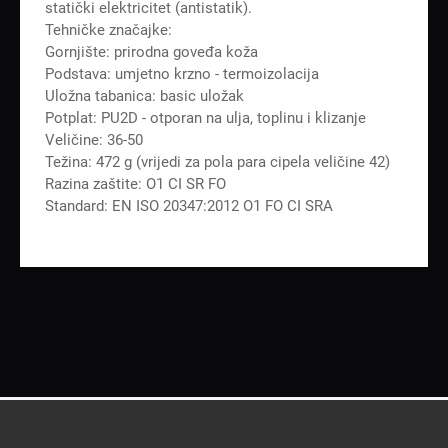
statički elektricitet (antistatik).
Tehničke značajke:
Gornjište: prirodna goveđa koža
Podstava: umjetno krzno - termoizolacija
Uložna tabanica: basic uložak
Potplat: PU2D - otporan na ulja, toplinu i klizanje
Veličine: 36-50
Težina: 472 g (vrijedi za pola para cipela veličine 42)
Razina zaštite: O1 CI SR FO
Standard: EN ISO 20347:2012 O1 FO CI SRA