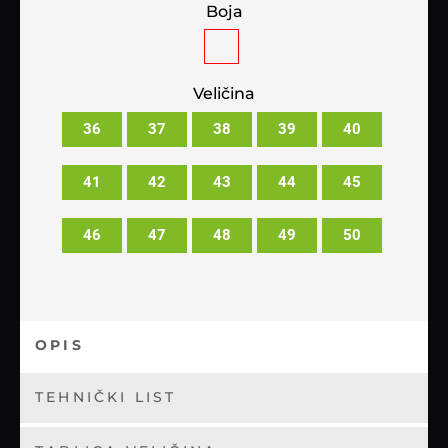
Boja
Veličina
36
37
38
39
40
41
42
43
44
45
46
47
48
49
50
OPIS
TEHNIČKI LIST