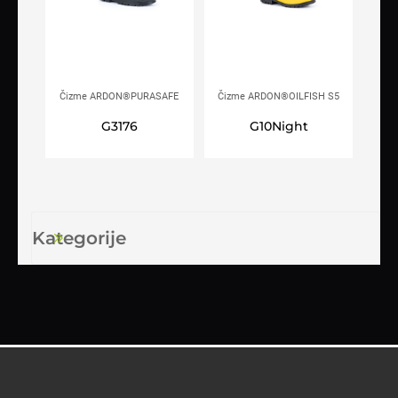
Čizme ARDON®PURASAFE
Čizme ARDON®OILFISH S5
S5 zelene
žute
G3176
G10Night
Kategorije