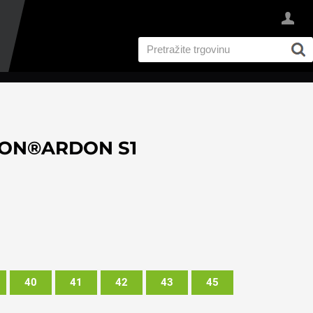
DON®ARDON S1
40
41
42
43
45