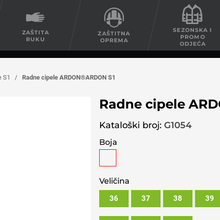
SEZONSKA I
ZAŠTITA
ZAŠTITNA
PROMO
RUKU
OPREMA
ODJEĆA
e S1
/
Radne cipele ARDON®ARDON S1
Radne cipele AR
Kataloški broj:
G1054
Boja
Veličina
36
37
38
39