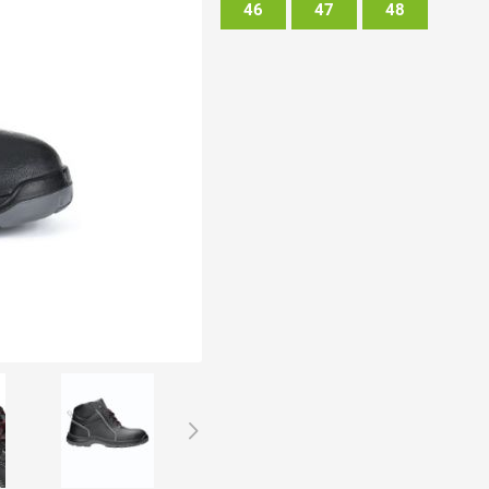
46
47
48