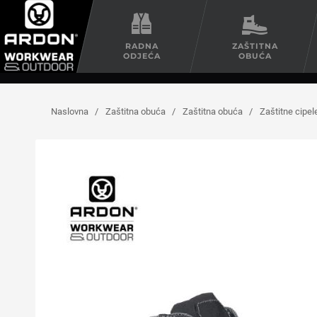
RADNA
ZAŠTITNA
ODJEĆA
OBUĆA
Naslovna
/
Zaštitna obuća
/
Zaštitna obuća
/
Zaštitne cipel