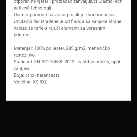
otporan na vjetar i prozračan zahvaljujući ElasticTech
active® tehnologiji.
Osim otpornosti na vjetar prsluk je i vodoodbojan.
Unutarnji dio izrađene je od flisa, a sa vanjske strane
nalaze se reflektirajući elementi sa ukrasnim
printom.
Materijal: 100% poliester, 285 g/m2, mehaničko
rastezljivo
Standard: EN ISO 13688: 2013 - zaštitna odjeća, opći
zahtjevi
Boja: crno- narančasta
Veličina: XS-5XL