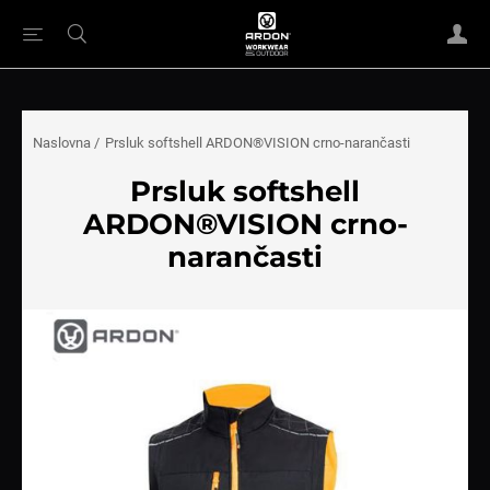
Naslovna
/
Prsluk softshell ARDON®VISION crno-narančasti
Prsluk softshell
ARDON®VISION crno-
narančasti