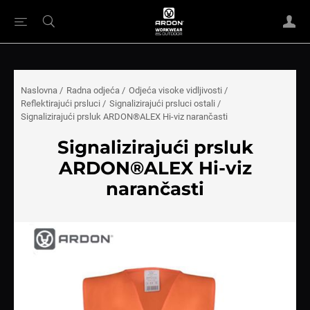
Naslovna
/
Radna odjeća
/
Odjeća visoke vidljivosti
/
Reflektirajući prsluci
/
Signalizirajući prsluci ostali
/
Signalizirajući prsluk ARDON®ALEX Hi-viz narančasti
Signalizirajući prsluk
ARDON®ALEX Hi-viz
narančasti