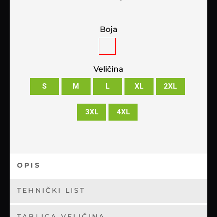
Boja
Veličina
S
M
L
XL
2XL
3XL
4XL
OPIS
TEHNIČKI LIST
TABLICA VELIČINA