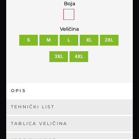
Boja
Veličina
S
M
L
XL
2XL
3XL
4XL
OPIS
TEHNIČKI LIST
TABLICA VELIČINA