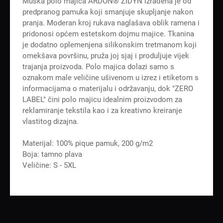
Muška polo majica ARDON® ZIDYN izrađena je od
predpranog pamuka koji smanjuje skupljanje nakon
pranja. Moderan kroj rukava naglašava oblik ramena i
pridonosi općem estetskom dojmu majice. Tkanina
je dodatno oplemenjena silikonskim tretmanom koji
omekšava površinu, pruža joj sjaj i produljuje vijek
trajanja proizvoda. Polo majica dolazi samo s
oznakom male veličine ušivenom u izrez i etiketom s
informacijama o materijalu i održavanju, dok "ZERO
LABEL" čini polo majicu idealnim proizvodom za
reklamiranje tekstila kao i za kreativno kreiranje
vlastitog dizajna.
Materijal: 100% pique pamuk, 200 g/m2
Boja: tamno plava
Veličine: S - 5XL