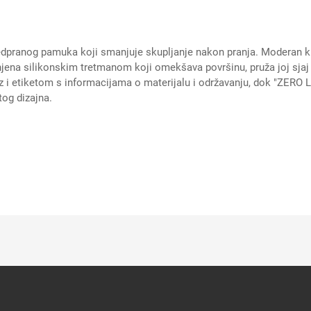
pranog pamuka koji smanjuje skupljanje nakon pranja. Moderan kr
a silikonskim tretmanom koji omekšava površinu, pruža joj sjaj i 
 i etiketom s informacijama o materijalu i održavanju, dok "ZERO 
tog dizajna.