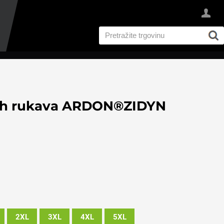
kih rukava ARDON®ZIDYN
2XL
3XL
4XL
5XL