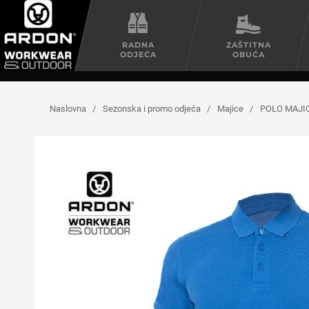
RADNA
ZAŠTITNA
ODJEĆA
OBUĆA
Naslovna
/
Sezonska i promo odjeća
/
Majice
/
POLO MAJI