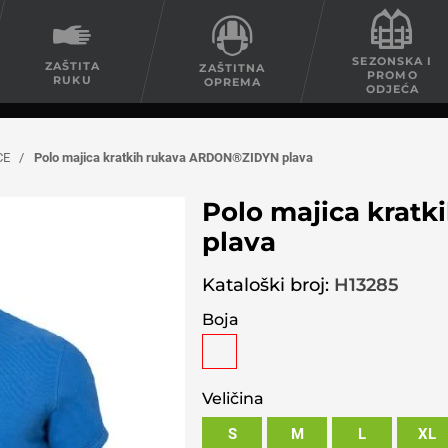
SEZONSKA I
ZAŠTITA
ZAŠTITNA
PROMO
RUKU
OPREMA
ODJEĆA
CE
/
Polo majica kratkih rukava ARDON®ZIDYN plava
Polo majica krat
plava
Kataloški broj:
H13285
Boja
Veličina
S
M
L
XL