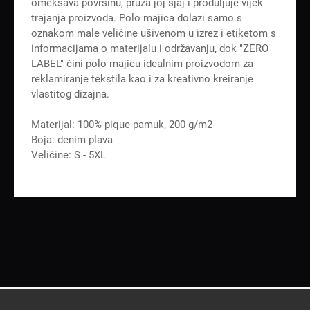
omekšava površinu, pruža joj sjaj i produljuje vijek
trajanja proizvoda. Polo majica dolazi samo s
oznakom male veličine ušivenom u izrez i etiketom s
informacijama o materijalu i održavanju, dok "ZERO
LABEL" čini polo majicu idealnim proizvodom za
reklamiranje tekstila kao i za kreativno kreiranje
vlastitog dizajna.
Materijal: 100% pique pamuk, 200 g/m2
Boja: denim plava
Veličine: S - 5XL