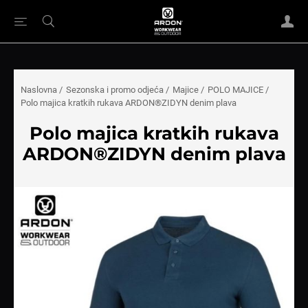
Naslovna
/
Sezonska i promo odjeća
/
Majice
/
POLO MAJICE
/
Polo majica kratkih rukava ARDON®ZIDYN denim plava
Polo majica kratkih rukava
ARDON®ZIDYN denim plava