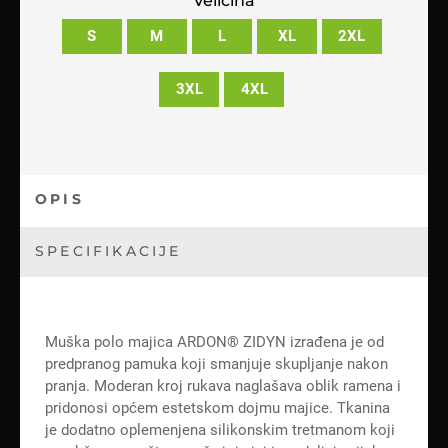
Veličina
S
M
L
XL
2XL
3XL
4XL
OPIS
SPECIFIKACIJE
Muška polo majica ARDON® ZIDYN izrađena je od
predpranog pamuka koji smanjuje skupljanje nakon
pranja. Moderan kroj rukava naglašava oblik ramena i
pridonosi općem estetskom dojmu majice. Tkanina
je dodatno oplemenjena silikonskim tretmanom koji