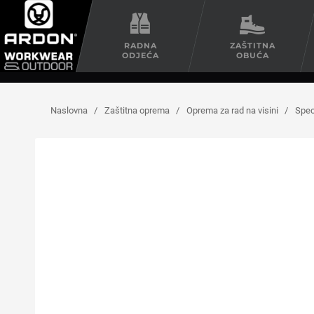
RADNA
ZAŠTITNA
ODJEĆA
OBUĆA
Naslovna
/
Zaštitna oprema
/
Oprema za rad na visini
/
Spec