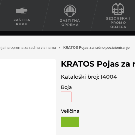
SEZONSKA I
ZAŠTITA
ZAŠTITNA
PROMO
RUKU
OPREMA
ODJEĆA
ijalna oprema za rad na visinama
/
KRATOS Pojas za radno pozicioniranje
KRATOS Pojas za r
Kataloški broj:
I4004
Boja
Veličina
-