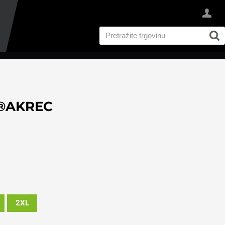
®AKREC
2XL