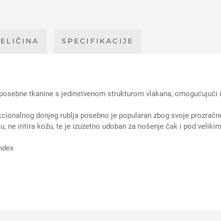
ELIČINA
SPECIFIKACIJE
osebne tkanine s jedinstvenom strukturom vlakana, omogućujući izv
kcionalnog donjeg rublja posebno je popularan zbog svoje prozračnos
 ne iritira kožu, te je izuzetno udoban za nošenje čak i pod veliki
andex