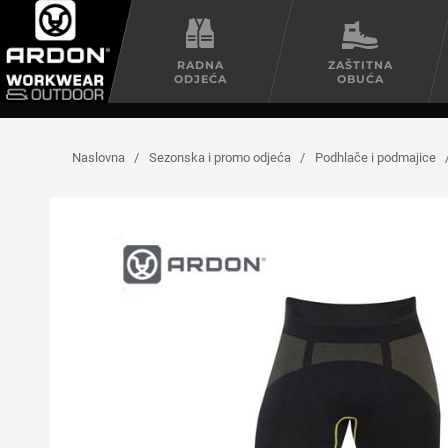
RADNA
ZAŠTITNA
ODJEĆA
OBUĆA
Naslovna
/
Sezonska i promo odjeća
/
Podhlače i podmajice