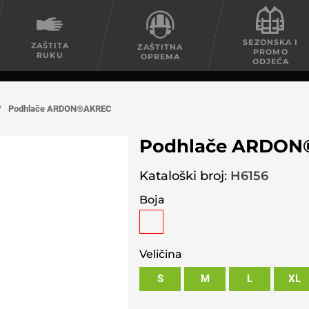
SEZONSKA I
ZAŠTITA
ZAŠTITNA
PROMO
RUKU
OPREMA
ODJEĆA
/
Podhlače ARDON®AKREC
Podhlače ARDON
Kataloški broj:
H6156
Boja
Veličina
S
M
L
XL