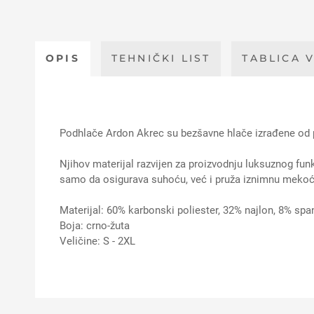
OPIS
TEHNIČKI LIST
TABLICA V
Podhlače Ardon Akrec su bezšavne hlače izrađene od p
Njihov materijal razvijen za proizvodnju luksuznog fun
samo da osigurava suhoću, već i pruža iznimnu mekoću,
Materijal: 60% karbonski poliester, 32% najlon, 8% sp
Boja: crno-žuta
Veličine: S - 2XL