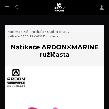
Naslovna
/
Zaštitna obuća
/
Outdoor obuća
/
Natikače ARDON®MARINE ružičasta
Natikače ARDON®MARINE
ružičasta