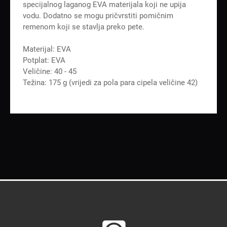
specijalnog laganog EVA materijala koji ne upija
vodu. Dodatno se mogu pričvrstiti pomičnim
remenom koji se stavlja preko pete.
Materijal: EVA
Potplat: EVA
Veličine: 40 - 45
Težina: 175 g (vrijedi za pola para cipela veličine 42)