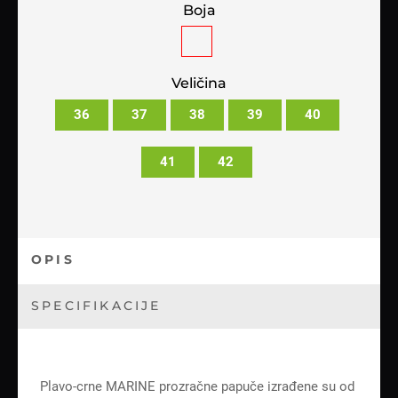
Boja
Veličina
36
37
38
39
40
41
42
OPIS
SPECIFIKACIJE
Plavo-crne MARINE prozračne papuče izrađene su od