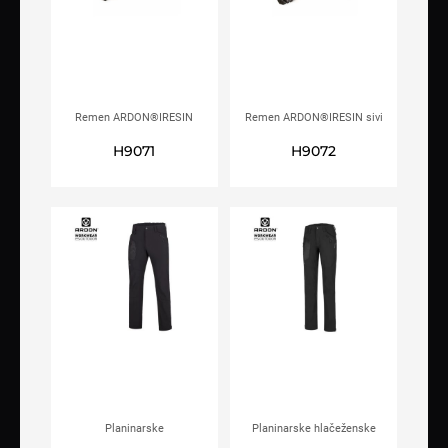
Remen ARDON®IRESIN
Remen ARDON®IRESIN sivi
khaki
H9071
H9072
Planinarske
Planinarske hlačeženske