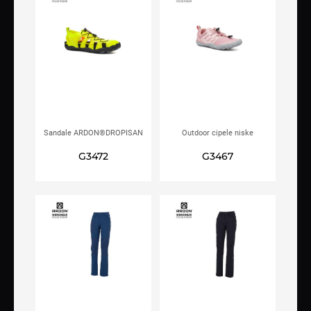
Sandale ARDON®DROPISAN
Outdoor cipele niske
hi-vis žute
ARDON®DROPIGO roze
G3472
G3467