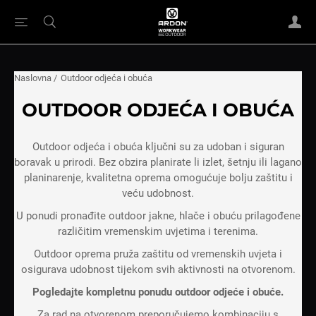
Naslovna
/
Outdoor odjeća i obuća
OUTDOOR ODJEĆA I OBUĆA
Outdoor odjeća i obuća ključni su za udoban i siguran
boravak u prirodi. Bez obzira planirate li izlet, šetnju ili lagano
planinarenje, kvalitetna oprema omogućuje bolju zaštitu i
veću udobnost.
U ponudi pronađite outdoor jakne, hlače i obuću prilagođene
različitim vremenskim uvjetima i terenima.
Outdoor oprema pruža zaštitu od vremenskih uvjeta i
osigurava udobnost tijekom svih aktivnosti na otvorenom.
Pogledajte kompletnu ponudu outdoor odjeće i obuće.
Za rad na otvorenom preporučujemo kombinaciju s