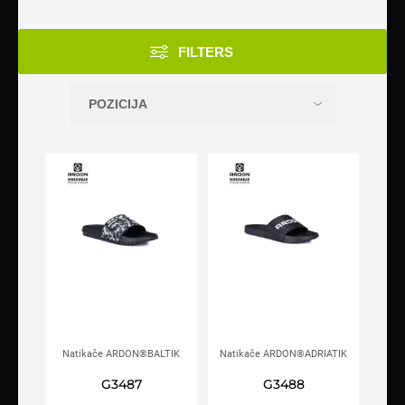
FILTERS
Natikače ARDON®BALTIK
Natikače ARDON®ADRIATIK
maskirne
crne
G3487
G3488