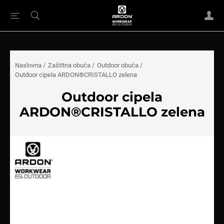
Naslovna
/
Zaštitna obuća
/
Outdoor obuća
/
Outdoor cipela ARDON®CRISTALLO zelena
Outdoor cipela
ARDON®CRISTALLO zelena