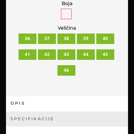
Boja
Veličina
36
37
38
39
40
41
42
43
44
45
46
OPIS
SPECIFIKACIJE