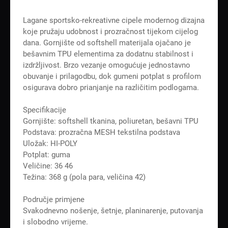
Lagane sportsko-rekreativne cipele modernog dizajna
koje pružaju udobnost i prozračnost tijekom cijelog
dana. Gornjište od softshell materijala ojačano je
bešavnim TPU elementima za dodatnu stabilnost i
izdržljivost. Brzo vezanje omogućuje jednostavno
obuvanje i prilagodbu, dok gumeni potplat s profilom
osigurava dobro prianjanje na različitim podlogama.
Specifikacije
Gornjište: softshell tkanina, poliuretan, bešavni TPU
Podstava: prozračna MESH tekstilna podstava
Uložak: HI-POLY
Potplat: guma
Veličine: 36 46
Težina: 368 g (pola para, veličina 42)
Područje primjene
Svakodnevno nošenje, šetnje, planinarenje, putovanja
i slobodno vrijeme.